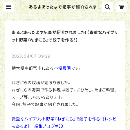
あるよあったよで記事が紹介されまし
た！【貴重なハイブリット野菜『ねぎに
ら』で餃子を作る！】 | 市塙農園｜産直
通販「あるよ」応援プロジェクト
あるよあったよで記事が紹介されました！【貴重なハイブリ
ット野菜『ねぎにら』で餃子を作る！】
2023/04/07 09:39
栃木県宇都宮市にある
市塙農園
です。
ねぎにらの収穫が始まりました。
ねぎにらの野菜で作る料理は餃子、おひたし、たまご料理、
スープ等、いろいろあります。
今回、餃子で記事が紹介されました。
貴重なハイブリット野菜『ねぎにら』で餃子を作る！《レシピ
もあるよ》｜編集ブログ＃33